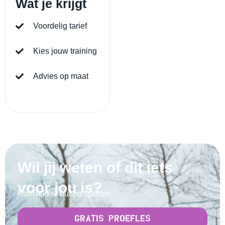
Wat je krijgt
Voordelig tarief
Kies jouw training
Advies op maat
Wil jij weten of dit iets
voor jou is?
Kom lekker buiten sporten.
GRATIS PROEFLES