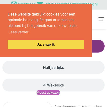
WhatsApp
info@openairbergschenhoek.nl
Deze website gebruikt cookies voor een
optimale beleving. Je gaat automatisch
akkoord bij het gebruik van onze website.
Lees verder
Ja, snap ik
Jaarlijks
Halfjaarlijks
4-Wekelijks
Meest gekozen
Jaarabonnement is na een jaar